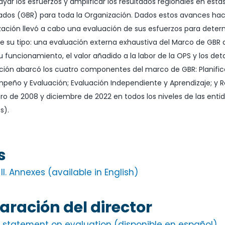
ayar los esfuerzos y amplificar los resultados regionales en es
ados (GBR) para toda la Organización. Dados estos avances haci
zación llevó a cabo una evaluación de sus esfuerzos para deter
e su tipo: una evaluación externa exhaustiva del Marco de GBR d
su funcionamiento, el valor añadido a la labor de la OPS y los det
ción abarcó los cuatro componentes del marco de GBR: Planific
peño y Evaluación; Evaluación Independiente y Aprendizaje; y 
ro de 2008 y diciembre de 2022 en todos los niveles de las entid
s).
s
I. Annexes (available in English)
aración del director
r statement on evaluation (disponible en español)