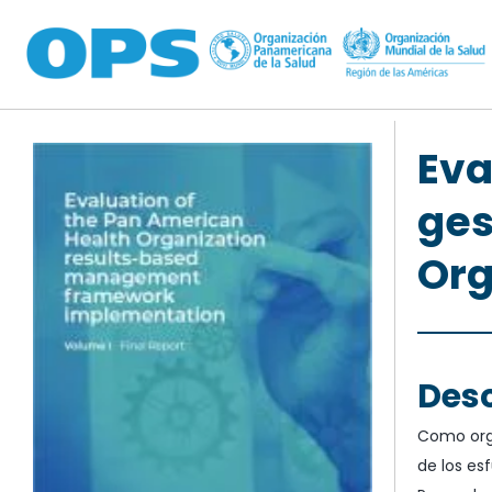
Pasar al contenido principal
Eva
ges
Org
Desc
Como orga
de los es