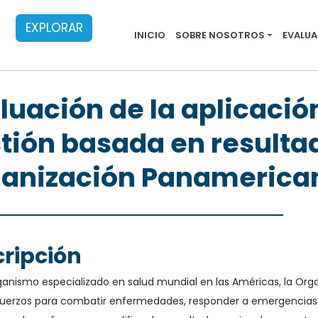
EXPLORAR
Main menu evalu
INICIO
SOBRE NOSOTROS
EVALU
luación de la aplicació
tión basada en resultad
anización Panamerican
ripción
nismo especializado en salud mundial en las Américas, la Orga
fuerzos para combatir enfermedades, responder a emergencias y 