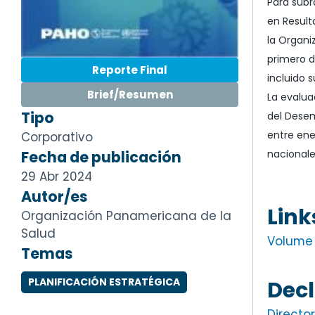
Para subr
en Result
la Organi
primero d
Reporte Final
incluido 
Brief/Resumen
La evalua
Tipo
del Desem
entre ene
Corporativo
nacionale
Fecha de publicación
29 Abr 2024
Autor/es
Link
Organización Panamericana de la
Salud
Volume I
Temas
Decl
PLANIFICACIÓN ESTRATÉGICA
Directo