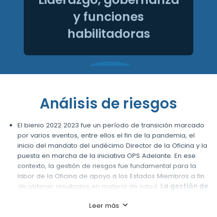
y funciones
habilitadoras
Análisis de riesgos
El bienio 2022 2023 fue un período de transición marcado
por varios eventos, entre ellos el fin de la pandemia, el
inicio del mandato del undécimo Director de la Oficina y la
puesta en marcha de la iniciativa OPS Adelante. En ese
contexto, la gestión de riesgos fue fundamental para la
labor de la Oficina de apoyo a los Estados Miembros a fin
de obtener resultados en materia de salud.
La gestión de
riesgos ayudó a la Oficina a seguir fortaleciendo el
Leer más
enfoque de la Organización centrado en los países y a
apoyar los esfuerzos de los países para superar las