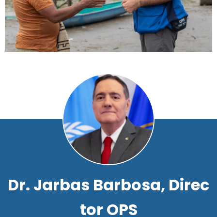
D
r
.
J
a
r
b
a
s
B
a
r
b
o
s
a
,
D
i
r
e
c
t
o
r
O
P
S