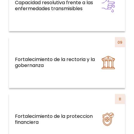
Capacidad resolutiva frente a las
Enfermedades Transmisibles
enfermedades transmisibles
09
Fortalecimiento de la rectoria y la
Sistemas y servicios de salud y curso de la
gobernanza
vida
11
Fortalecimiento de la proteccion
Sistemas y servicios de salud y curso de la
financiera
vida