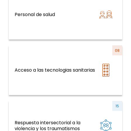
Sistemas y servicios de salud y curso de la
Personal de salud
vida
08
Sistemas y servicios de salud y curso de la
Acceso a las tecnologias sanitarias
vida
15
Respuesta intersectorial a la
ENT y factores de riesgo, salud mental,
violencia y los traumatismos
violencia y traumatismo