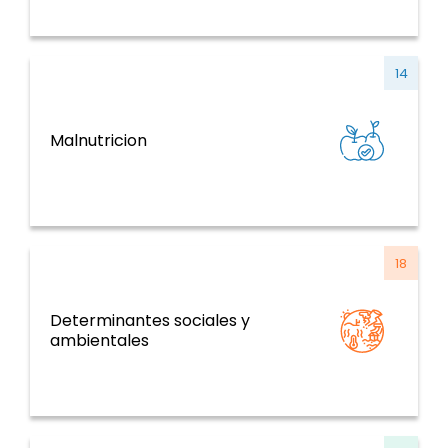
14
ENT y factores de riesgo, salud mental,
Malnutricion
violencia y traumatismo
18
Determinantes sociales y
Determinantes de la salud y temas
ambientales
transversales