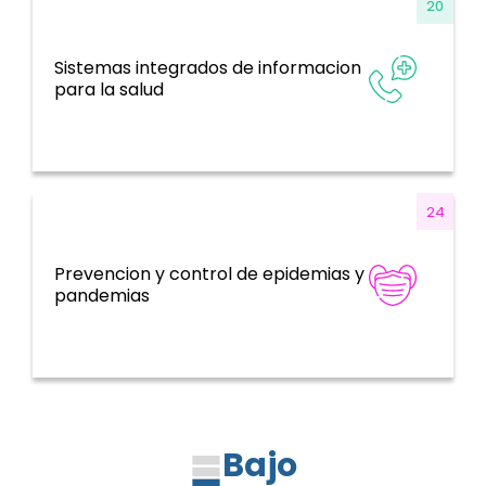
20
Sistemas integrados de informacion
Sistemas de información, evidencia e
para la salud
investigación
24
Prevencion y control de epidemias y
Emergencias de salud
pandemias
Bajo