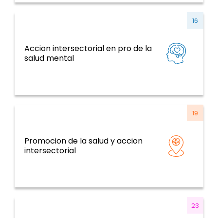
16
Accion intersectorial en pro de la
ENT y factores de riesgo, salud mental,
salud mental
violencia y traumatismo
19
Promocion de la salud y accion
Determinantes de la salud y temas
intersectorial
transversales
23