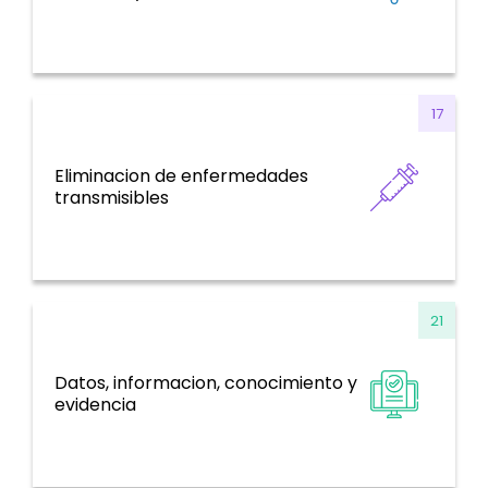
17
Eliminacion de enfermedades
Enfermedades Transmisibles
transmisibles
21
Datos, informacion, conocimiento y
Sistemas de información, evidencia e
evidencia
investigación