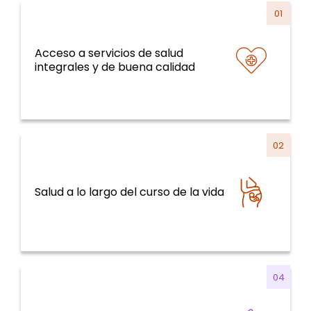
01
Acceso a servicios de salud
Sistemas y servicios de salud y curso de la
integrales y de buena calidad
vida
02
Sistemas y servicios de salud y curso de la
Salud a lo largo del curso de la vida
vida
04