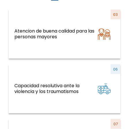
03
Atencion de buena calidad para las
Sistemas y servicios de salud y curso de la
personas mayores
vida
06
Capacidad resolutiva ante la
ENT y factores de riesgo, salud mental,
violencia y los traumatismos
violencia y traumatismo
07