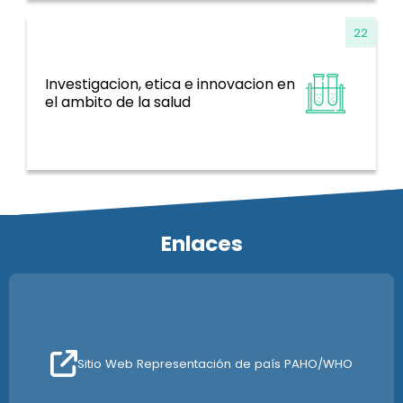
22
Investigacion, etica e innovacion en
Sistemas de información, evidencia e
el ambito de la salud
investigación
Enlaces
Sitio Web Representación de país PAHO/WHO