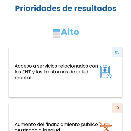
Prioridades de resultados
Alto
05
Acceso a servicios relacionados con
ENT y factores de riesgo, salud mental,
las ENT y los trastornos de salud
violencia y traumatismo
mental
10
Aumento del financiamiento publico
Sistemas y servicios de salud y curso de la
destinado a la salud
vida