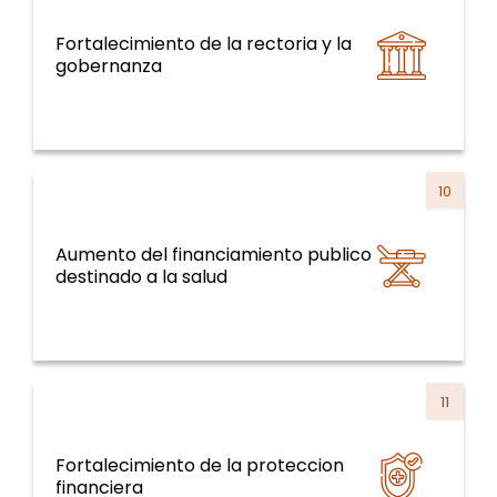
Fortalecimiento de la rectoria y la
Sistemas y servicios de salud y curso de la
gobernanza
vida
10
Aumento del financiamiento publico
Sistemas y servicios de salud y curso de la
destinado a la salud
vida
11
Fortalecimiento de la proteccion
Sistemas y servicios de salud y curso de la
financiera
vida