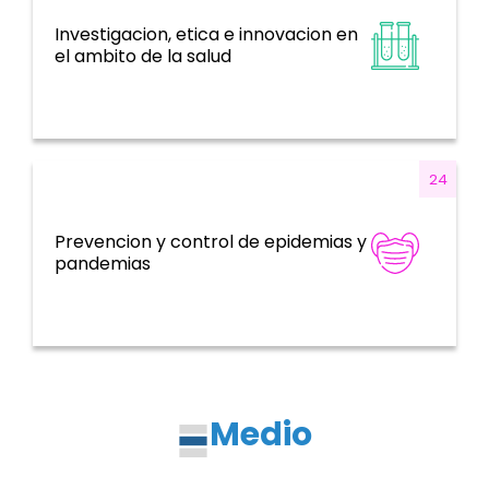
Investigacion, etica e innovacion en
Sistemas de información, evidencia e
el ambito de la salud
investigación
24
Prevencion y control de epidemias y
Emergencias de salud
pandemias
Medio