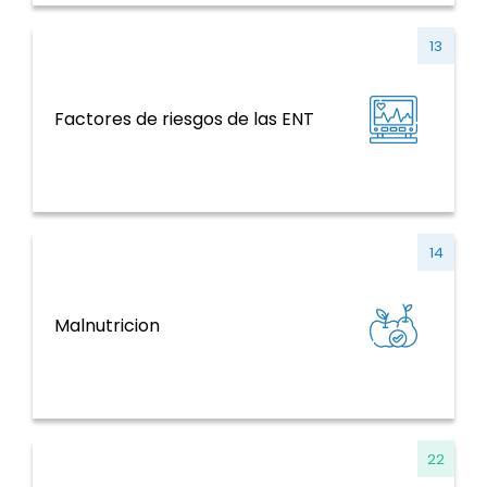
13
ENT y factores de riesgo, salud mental,
Factores de riesgos de las ENT
violencia y traumatismo
14
ENT y factores de riesgo, salud mental,
Malnutricion
violencia y traumatismo
22