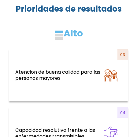
Prioridades de resultados
Alto
03
Atencion de buena calidad para las
Sistemas y servicios de salud y curso de la
personas mayores
vida
04
Capacidad resolutiva frente a las
Enfermedades Transmisibles
enfermedades transmisibles