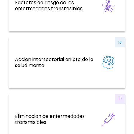
Factores de riesgo de las
Enfermedades Transmisibles
enfermedades transmisibles
16
Accion intersectorial en pro de la
ENT y factores de riesgo, salud mental,
salud mental
violencia y traumatismo
17
Eliminacion de enfermedades
Enfermedades Transmisibles
transmisibles