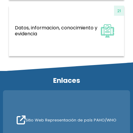
21
Datos, informacion, conocimiento y
Sistemas de información, evidencia e
evidencia
investigación
Enlaces
Sitio Web Representación de país PAHO/WHO