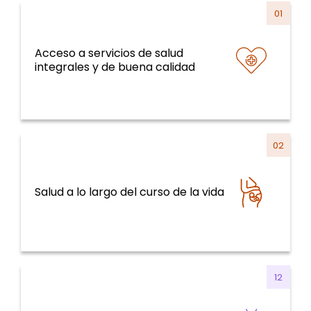
01
Acceso a servicios de salud
Sistemas y servicios de salud y curso de la
integrales y de buena calidad
vida
02
Sistemas y servicios de salud y curso de la
Salud a lo largo del curso de la vida
vida
12