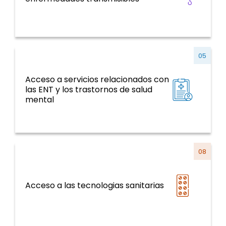
05
Acceso a servicios relacionados con
ENT y factores de riesgo, salud mental,
las ENT y los trastornos de salud
violencia y traumatismo
mental
08
Sistemas y servicios de salud y curso de la
Acceso a las tecnologias sanitarias
vida