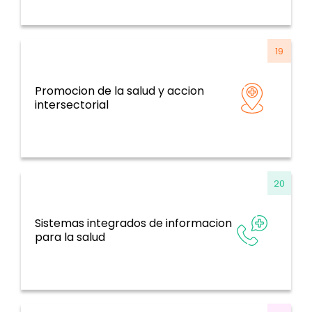
19
Promocion de la salud y accion
Determinantes de la salud y temas
intersectorial
transversales
20
Sistemas integrados de informacion
Sistemas de información, evidencia e
para la salud
investigación