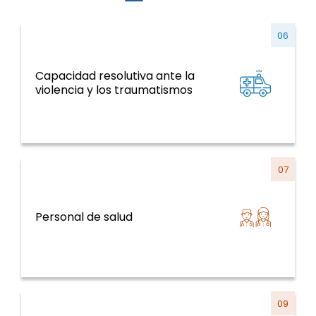
06
Capacidad resolutiva ante la
ENT y factores de riesgo, salud mental,
violencia y los traumatismos
violencia y traumatismo
07
Sistemas y servicios de salud y curso de la
Personal de salud
vida
09