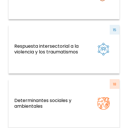
15
Respuesta intersectorial a la
ENT y factores de riesgo, salud mental,
violencia y los traumatismos
violencia y traumatismo
18
Determinantes sociales y
Determinantes de la salud y temas
ambientales
transversales