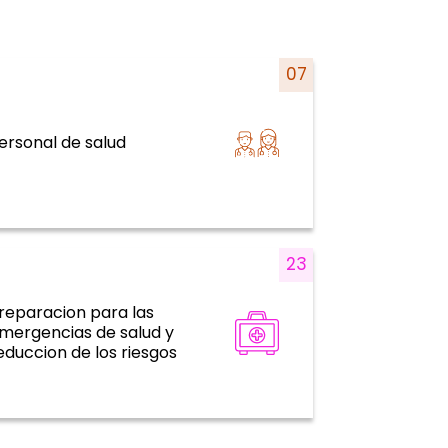
07
istemas y servicios de salud y curso
ersonal de salud
de la vida
23
reparacion para las
mergencias de salud y
Emergencias de salud
educcion de los riesgos