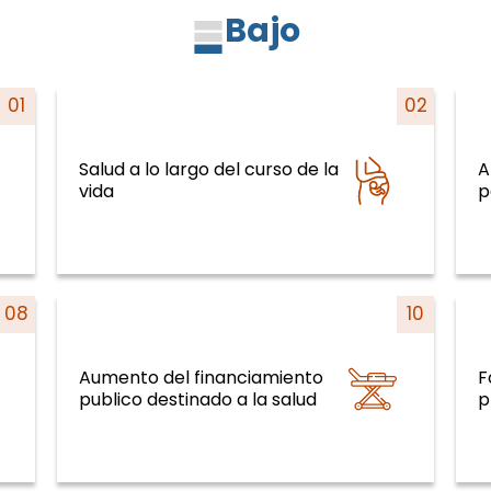
Bajo
01
02
Salud a lo largo del curso de la
A
so
Sistemas y servicios de salud y curso
S
vida
de la vida
p
08
10
Aumento del financiamiento
F
so
Sistemas y servicios de salud y curso
S
publico destinado a la salud
de la vida
p