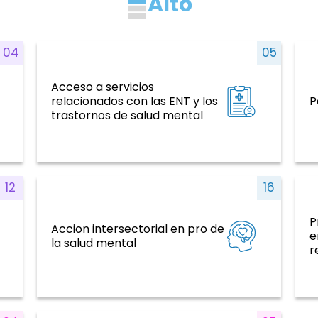
Alto
04
05
Acceso a servicios
ENT y factores de riesgo, salud mental,
S
relacionados con las ENT y los
P
violencia y traumatismo
trastornos de salud mental
12
16
P
Accion intersectorial en pro de
ENT y factores de riesgo, salud mental,
e
la salud mental
violencia y traumatismo
r