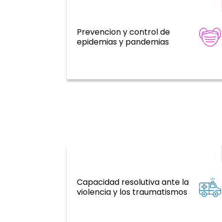
Prevencion y control de
Emergencias de salud
epidemias y pandemias
Capacidad resolutiva ante la
ENT y factores de riesgo, salud ment
violencia y los traumatismos
violencia y traumatismo