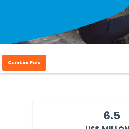
Cambiar País
6.5