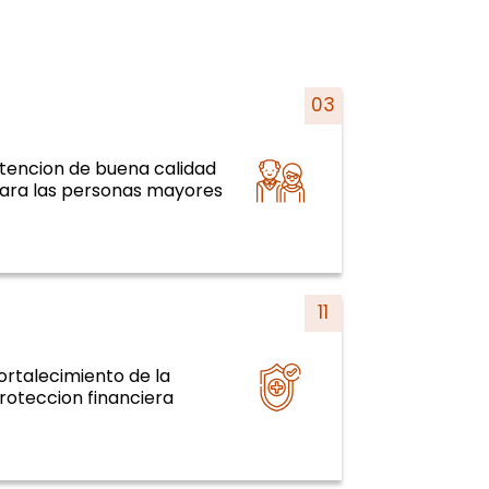
03
tencion de buena calidad
istemas y servicios de salud y curso
ara las personas mayores
de la vida
11
ortalecimiento de la
istemas y servicios de salud y curso
roteccion financiera
de la vida