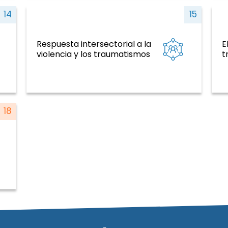
14
15
Respuesta intersectorial a la
E
al,
ENT y factores de riesgo, salud mental,
violencia y los traumatismos
violencia y traumatismo
t
18
s