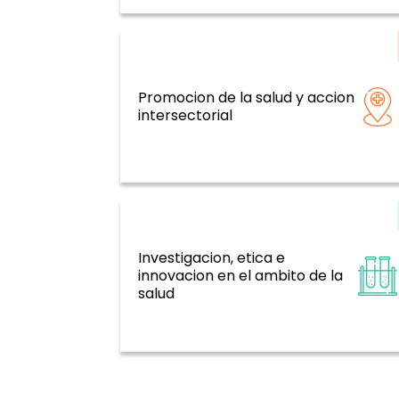
Promocion de la salud y accion
Determinantes de la salud y tema
intersectorial
transversales
Investigacion, etica e
Sistemas de información, evidenci
innovacion en el ambito de la
investigación
salud