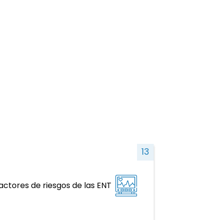
13
T y factores de riesgo, salud mental,
actores de riesgos de las ENT
violencia y traumatismo