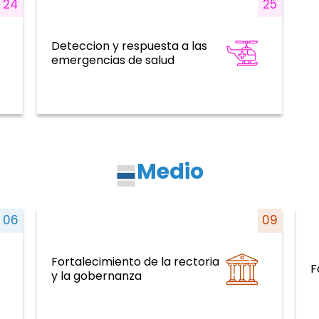
24
25
Deteccion y respuesta a las
Emergencias de salud
emergencias de salud
Medio
06
09
Fortalecimiento de la rectoria
al,
Sistemas y servicios de salud y curso
EN
F
y la gobernanza
de la vida