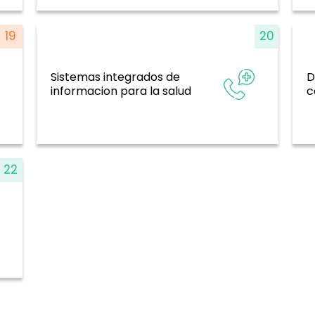
19
20
Sistemas integrados de
D
s
Sistemas de información, evidencia e
Si
informacion para la salud
investigación
c
22
a e