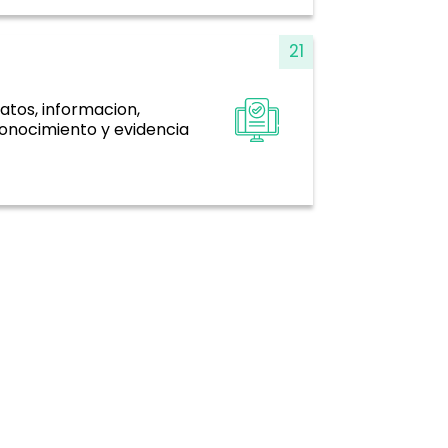
21
atos, informacion,
stemas de información, evidencia e
onocimiento y evidencia
investigación