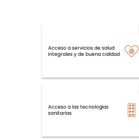
Acceso a servicios de salud
Sistemas y servicios de salud y cur
integrales y de buena calidad
de la vida
Acceso a las tecnologias
Sistemas y servicios de salud y cur
sanitarias
de la vida