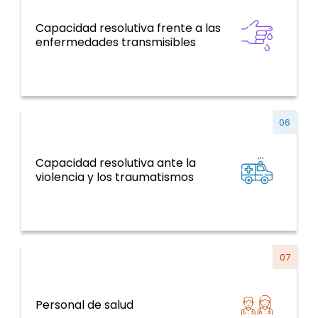
Capacidad resolutiva frente a las
Enfermedades Transmisibles
enfermedades transmisibles
06
Capacidad resolutiva ante la
ENT y factores de riesgo, salud mental,
violencia y los traumatismos
violencia y traumatismo
07
Sistemas y servicios de salud y curso de la
Personal de salud
vida