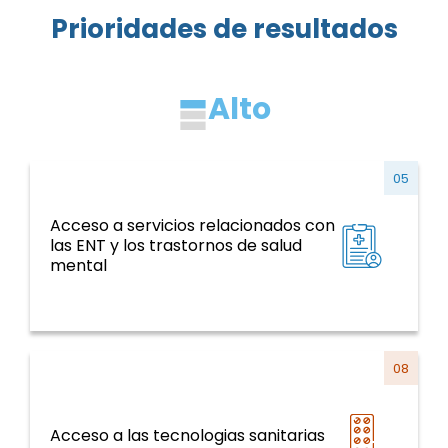
Prioridades de resultados
Alto
05
Acceso a servicios relacionados con
ENT y factores de riesgo, salud mental,
las ENT y los trastornos de salud
violencia y traumatismo
mental
08
Sistemas y servicios de salud y curso de la
Acceso a las tecnologias sanitarias
vida