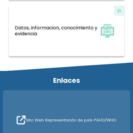
21
Datos, informacion, conocimiento y
Sistemas de información, evidencia e
evidencia
investigación
Enlaces
Sitio Web Representación de país PAHO/WHO