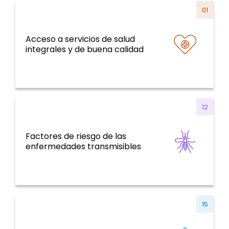
01
Acceso a servicios de salud
Sistemas y servicios de salud y curso de la
integrales y de buena calidad
vida
12
Factores de riesgo de las
Enfermedades Transmisibles
enfermedades transmisibles
15