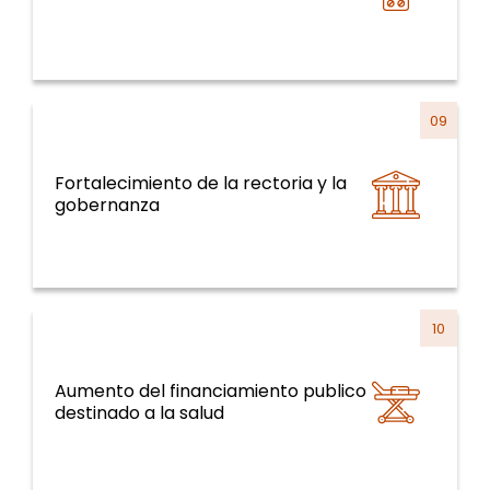
09
Fortalecimiento de la rectoria y la
Sistemas y servicios de salud y curso de la
gobernanza
vida
10
Aumento del financiamiento publico
Sistemas y servicios de salud y curso de la
destinado a la salud
vida