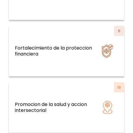
11
Fortalecimiento de la proteccion
Sistemas y servicios de salud y curso de la
financiera
vida
19
Promocion de la salud y accion
Determinantes de la salud y temas
intersectorial
transversales