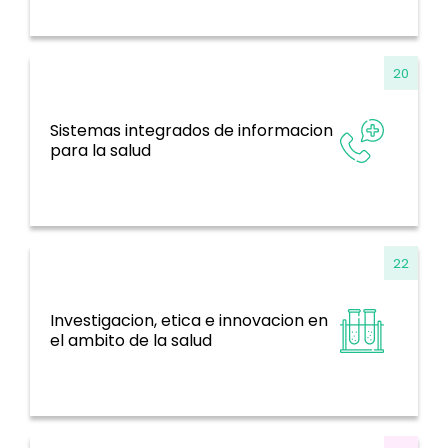
20
Sistemas integrados de informacion
Sistemas de información, evidencia e
para la salud
investigación
22
Investigacion, etica e innovacion en
Sistemas de información, evidencia e
el ambito de la salud
investigación