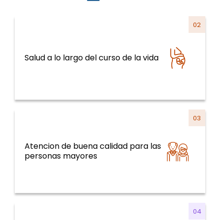
02
Sistemas y servicios de salud y curso de la
Salud a lo largo del curso de la vida
vida
03
Atencion de buena calidad para las
Sistemas y servicios de salud y curso de la
personas mayores
vida
04