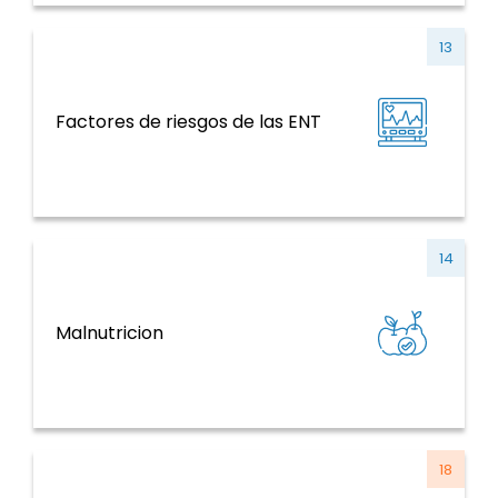
13
ENT y factores de riesgo, salud mental,
Factores de riesgos de las ENT
violencia y traumatismo
14
ENT y factores de riesgo, salud mental,
Malnutricion
violencia y traumatismo
18