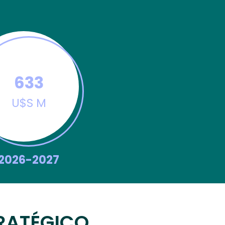
662
U$S M
2026-2027
RATÉGICO