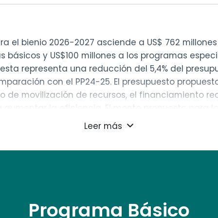
ra el bienio 2026-2027 asciende a US$ 762 millones
 básicos y US$100 millones a los programas especi
uesta representa una reducción del 5,4% del presup
aración con el PP24-25. El presupuesto propuesto re
 de movilización de recursos, el financiamiento rec
a aumentar la eficiencia. El monto propuesto para l
 lleva a cabo en dicho segmento. En la determinaci
Leer más
vas generales de financiamiento de la OPS, incluida
Programa Básico