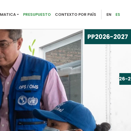
26-2027
AMATICA
PRESUPUESTO
CONTEXTO POR PAÍS
EN
ES
PP
2026-2027
PP
2026-2