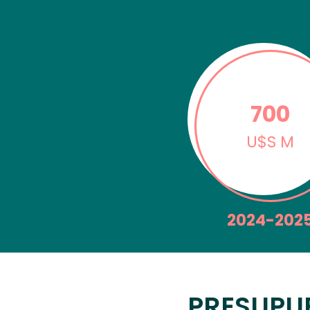
700
U$S M
2024-202
PRESUPU