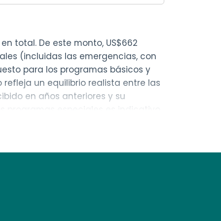
 en total. De este monto, US$662
ales (incluidas las emergencias, con
uesto para los programas básicos y
fleja un equilibrio realista entre las
ibido en años anteriores y su
os programas especiales es indicativo,
ón de la dotación presupuestaria
 la movilización de recursos.