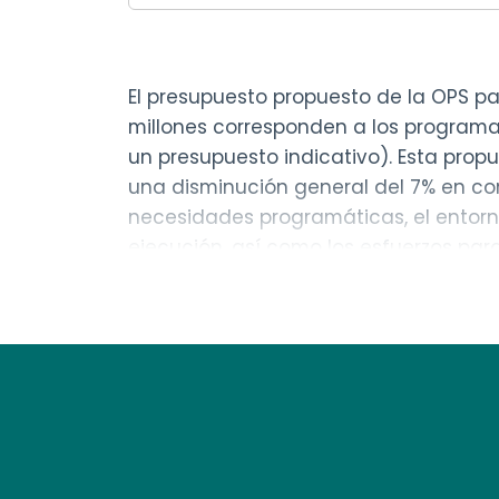
El presupuesto propuesto de la OPS pa
millones corresponden a los programas
un presupuesto indicativo). Esta prop
una disminución general del 7% en comp
necesidades programáticas, el entorno
ejecución, así como los esfuerzos par
dada la naturaleza de la labor que se
también se consideraron las perspecti