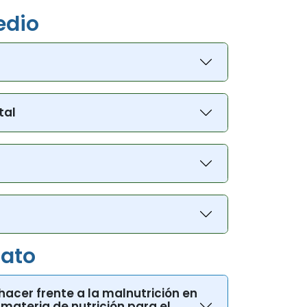
edio
tal
iato
 hacer frente a la malnutrición en
materia de nutrición para el