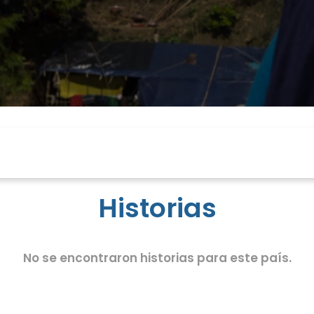
Historias
No se encontraron historias para este país.