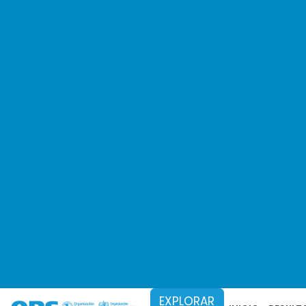
7. Personal de salud
8. Acceso a las tecnologías sanita
10. Aumento del financiamiento púb
12. Factores de riesgo de las enfe
13. Factores de riesgo de las ENT
15. Respuesta intersectorial a la v