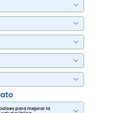
iato
 países para mejorar la
a salud pública