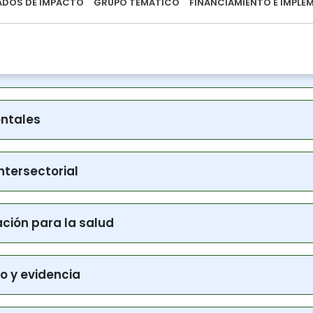
la salud mental
ransmisibles
entales
ntersectorial
ción para la salud
o y evidencia