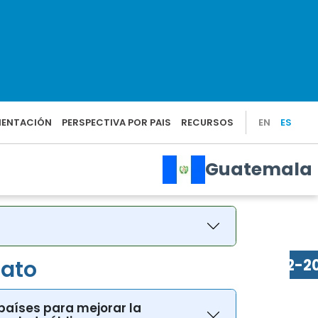
iato
 países para mejorar la
a salud pública