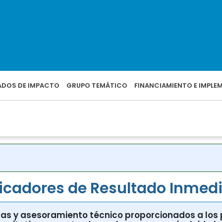
o y evidencia
n en el ámbito de la salud
as de salud y reducción de los riesgos
mias y pandemias
icadores de Resultado Inmed
ntas y asesoramiento técnico proporcionados a los
quitativos y centrados en las personas, incluida l