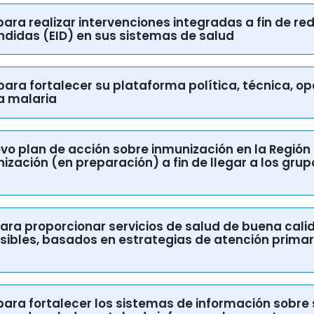
 para realizar intervenciones integradas a fin de re
didas (EID) en sus sistemas de salud
 para fortalecer su plataforma política, técnica, op
la malaria
evo plan de acción sobre inmunización en la Regió
ización (en preparación) a fin de llegar a los grup
s para proporcionar servicios de salud de buena cal
ibles, basados en estrategias de atención primari
s para fortalecer los sistemas de información sobre
cos de salud mental y de informar al respecto