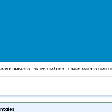
rias
 financiera
rmedades transmisibles
la salud mental
ransmisibles